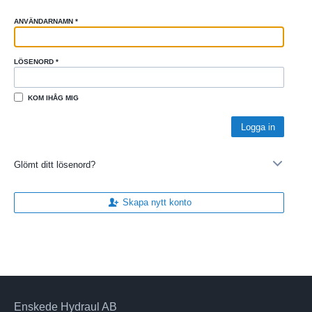
ANVÄNDARNAMN
*
LÖSENORD
*
KOM IHÅG MIG
Glömt ditt lösenord?
Skapa nytt konto
Enskede Hydraul AB