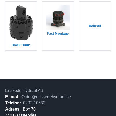
Industri
Fast Montage
Black Bruin
Enskede Hydraul AB
E-post:
Order@enskedehydraul.se
Telefon:
0292-10630
Adress:
Box 70
740 03 Östervåla