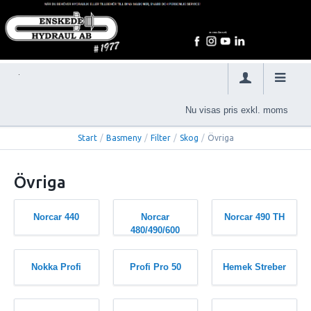
Nu visas pris exkl. moms
Start
/
Basmeny
/
Filter
/
Skog
/
Övriga
Övriga
Norcar 440
Norcar
Norcar 490 TH
480/490/600
Nokka Profi
Profi Pro 50
Hemek Streber