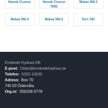
Hemek Ciceron
Hemek Ciceron
Malwa 560.3
TD81
Malwa 560.4
Malwa 560.2
Terri 34C
Enskede Hydraul AB
E-post:
Order@enskedehydraul.se
Telefon:
0292-10630
Adress:
Box 70
740 03 Östervåla
Org.nr:
556208-5778