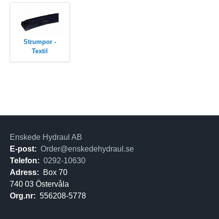
Strumpor -
Textil
Enskede Hydraul AB
E-post:
Order@enskedehydraul.se
Telefon:
0292-10630
Adress:
Box 70
740 03 Östervåla
Org.nr:
556208-5778