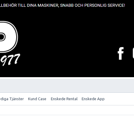
ediga Tjänster
Kund Case
Enskede Rental
Enskede App