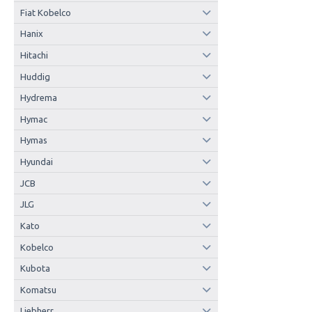
Fiat Kobelco
Hanix
Hitachi
Huddig
Hydrema
Hymac
Hymas
Hyundai
JCB
JLG
Kato
Kobelco
Kubota
Komatsu
Liebherr