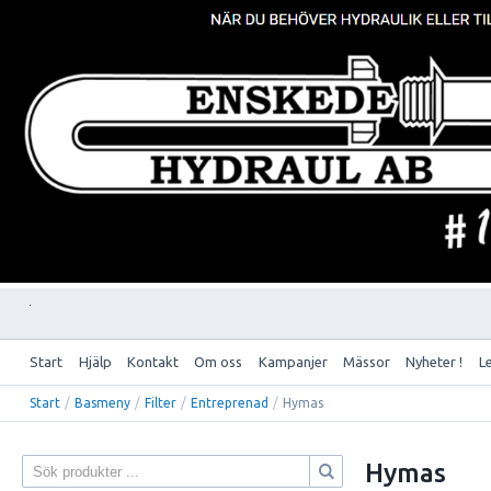
Start
Hjälp
Kontakt
Om oss
Kampanjer
Mässor
Nyheter !
L
Start
/
Basmeny
/
Filter
/
Entreprenad
/
Hymas
Hymas