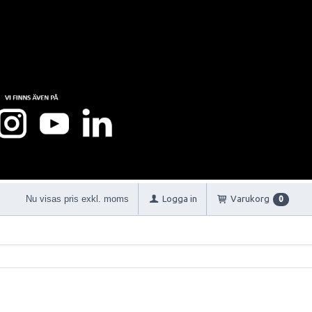
Nu visas pris exkl. moms
Logga in
Varukorg
0