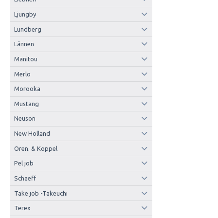
Ljungby
Lundberg
Lännen
Manitou
Merlo
Morooka
Mustang
Neuson
New Holland
Oren. & Koppel
Pel job
Schaeff
Take job -Takeuchi
Terex