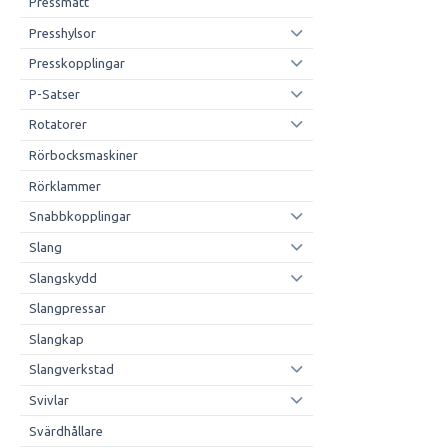
Pressmått
Presshylsor
Presskopplingar
P-Satser
Rotatorer
Rörbocksmaskiner
Rörklammer
Snabbkopplingar
Slang
Slangskydd
Slangpressar
Slangkap
Slangverkstad
Svivlar
Svärdhållare