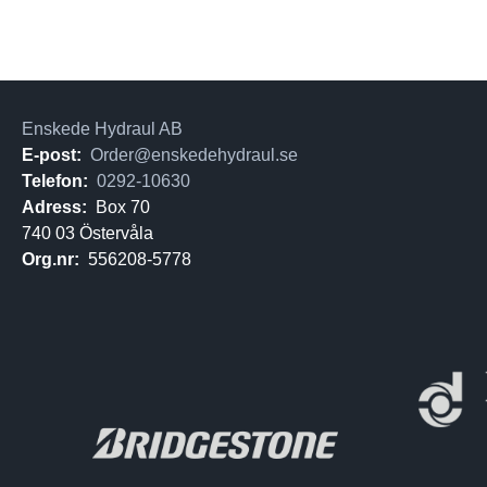
Enskede Hydraul AB
E-post:
Order@enskedehydraul.se
Telefon:
0292-10630
Adress:
Box 70
740 03 Östervåla
Org.nr:
556208-5778