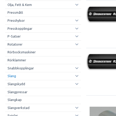
Olja, Fett & Kem
Pressmått
Presshylsor
Presskopplingar
P-Satser
Rotatorer
Rörbocksmaskiner
Rörklammer
Snabbkopplingar
Slang
Slangskydd
Slangpressar
Slangkap
Slangverkstad
Svivlar