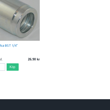
lsa BST 1/4"
l.
26.90
Köp