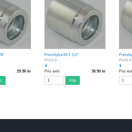
/8"
Presshylsa BST 1/2"
Presshy
PU23-8
PU23-4
29.90
Pris exkl.
38.90
Pris exk
p
Köp