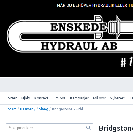
Start
Hjälp
Kontakt
Om oss
Kampanjer
Mässor
Nyheter !
L
Start
/
Basmeny
/
Slang
/
Bridgestone 2-Stål
Bridgston