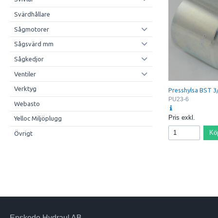
Svärdhållare
Sågmotorer
Sågsvärd mm
Sågkedjor
Ventiler
Verktyg
Presshylsa BST 3
PU23-6
Webasto
Pris exkl.
Yelloc Miljöplugg
Kö
Övrigt
Enskede Hydraul AB