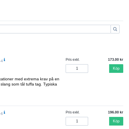
Pris exkl.
173.00
-4
Köp
plikationer med extrema krav på en
 slang som tål tuffa tag. Typiska
Pris exkl.
196.00
-6
Köp