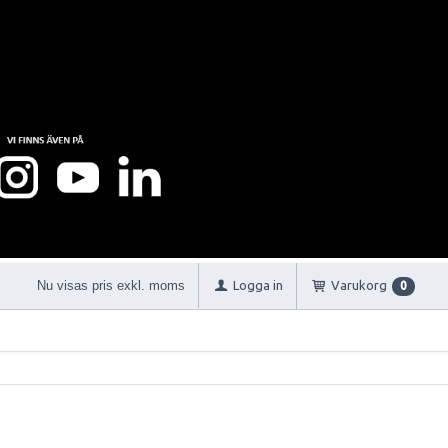
Nu visas pris exkl. moms
Logga in
Varukorg
0