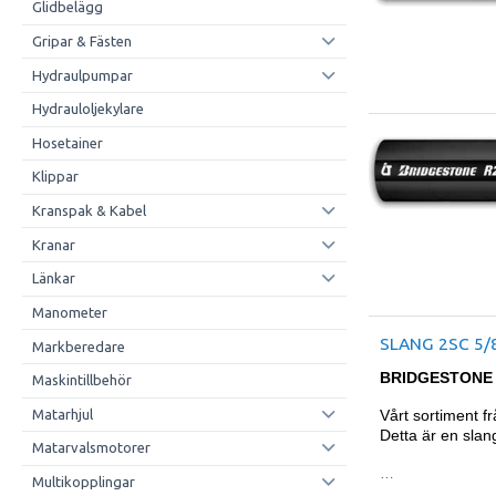
Glidbelägg
Gripar & Fästen
Hydraulpumpar
Hydrauloljekylare
Hosetainer
Klippar
Kranspak & Kabel
Kranar
Länkar
Manometer
SLANG 2SC 5/8
Markberedare
BRIDGESTONE
Maskintillbehör
Matarhjul
Vårt sortiment fr
Detta är en slan
Matarvalsmotorer
…
Multikopplingar