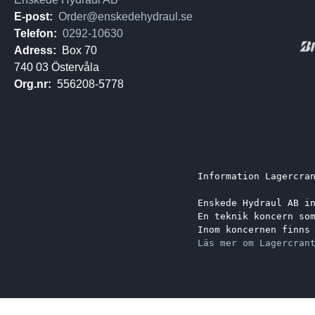
E-post:
Order@enskedehydraul.se
Telefon:
0292-10630
Adress:
Box 70
740 03 Östervåla
Org.nr:
556208-5778
Information Lagercra
Enskede Hydraul AB i
En teknik koncern so
Inom koncernen finns
Läs mer om Lagercran