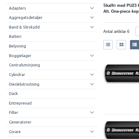
Skalfri med PU23
Adapters
Alt. One-piece kop
Aggregatsdetaljer
Band & Slirskydd
Antal artiklar
6
Batteri
Belysning
Boggielager
Centralsmörjning
Cylindrar
Dieslelutrustning
Däck
Entreprenad
Filter
Generatorer
Givare