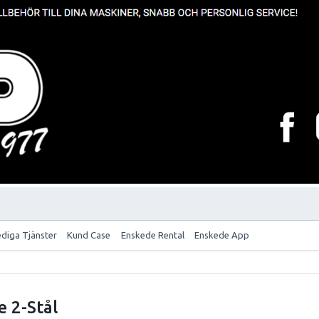
ediga Tjänster
Kund Case
Enskede Rental
Enskede App
e 2-Stål