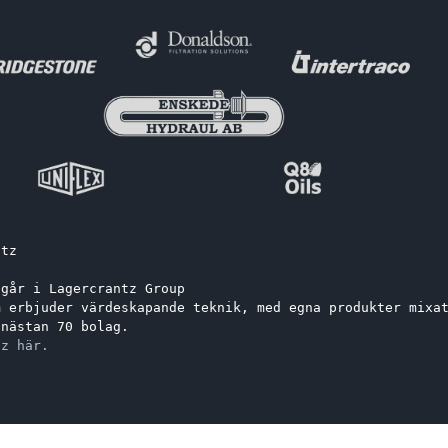
ntz
ngår i Lagercrantz Group 
m erbjuder värdeskapande teknik, med egna produkter mixa
 nästan 70 bolag.
tz här.