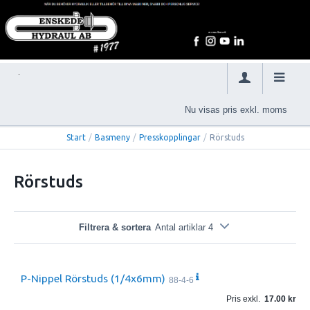
Nu visas pris exkl. moms
Start
/
Basmeny
/
Presskopplingar
/
Rörstuds
Rörstuds
Filtrera & sortera
Antal artiklar 4
P-Nippel Rörstuds (1/4x6mm)
88-4-6
Pris exkl.
17.00