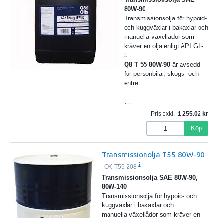
80W-90
Transmissionsolja för hypoid-
och kuggväxlar i bakaxlar och
manuella växellådor som
kräver en olja enligt API GL-
5.
Q8 T 55 80W-90
är avsedd
för personbilar, skogs- och
entre
…
Pris exkl.
1 255.02
Köp
Transmissionolja T55 80W-90
OK-T55-208
Transmissionsolja SAE 80W-90,
80W-140
Transmissionsolja för hypoid- och
kuggväxlar i bakaxlar och
manuella växellådor som kräver en