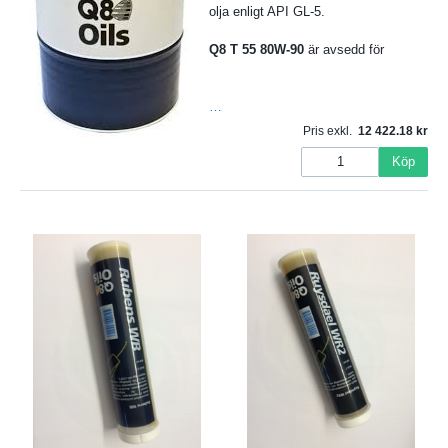
olja enligt API GL-5.
Q8 T 55 80W-90
är avsedd för
…
Pris exkl.
12 422.18
Köp