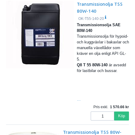
Transmissionolja T55
80W-140
OK-T55-140-20
Transmissionsolja SAE
80W-140
Transmissionsolja för hypoid-
och kuggväxlar i bakaxlar och
manuella växellådor som
kräver en olja enligt API GL-
5.
Q8 T 55 80W-140
är avsedd
för lastbilar och bussar.
…
Pris exkl.
1 570.66
Köp
Transmissionolja T55 80W-