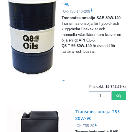
140
OK-T55-140-208
Transmissionsolja SAE 80W-140
Transmissionsolja för hypoid- och
kuggväxlar i bakaxlar och
manuella växellådor som kräver en
olja enligt API GL-5.
Q8 T 55 80W-140
är avsedd för
lastbilar och bussar.
…
Pris exkl.
15 742.69
Köp
Transmissionolja T55
80W-90
OK-T55-20
Transmissionsolja SAE