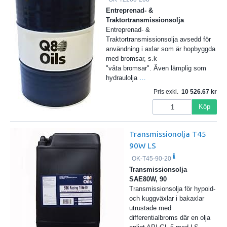
Entreprenad- &
Traktortransmissionsolja
Entreprenad- &
Traktortransmissionsolja avsedd för
användning i axlar som är hopbyggda
med bromsar, s.k
"våta bromsar". Även lämplig som
hydraulolja
…
Pris exkl.
10 526.67
Köp
Transmissionolja T45
90W LS
OK-T45-90-20
Transmissionsolja
SAE80W, 90
Transmissionsolja för hypoid-
och kuggväxlar i bakaxlar
utrustade med
differentialbroms där en olja