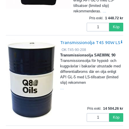
enligt API GL-5 med LS-
tillsatser (limited slip)
rekommenderas.
…
Pris exkl.
1 448.72
Köp
Transmissionolja T45 90W LS
OK-T45-90-208
Transmissionsolja SAE80W, 90
Transmissionsolja för hypoid- och
kuggväxlar i bakaxlar utrustade med
differentialbroms där en olja enligt
API GL-5 med LS-tillsatser (limited
slip) rekommen
…
Pris exkl.
14 504.26
Köp