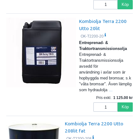
Köp
Kombiolja Terra 2200
Utto 20lit
OK-T2200-20
Entreprenad- &
Traktortransmissionsolja
Entreprenad- &
Traktortransmissionsolja
avsedd för
användning i axlar som är
hopbyggda med bromsar, s.k
"våta bromsar". Även lämplig
som hydraulolja
…
Pris exkl.
1 125.00
Köp
Kombiolja Terra 2200 Utto
208lit fat
OK-T2200-208