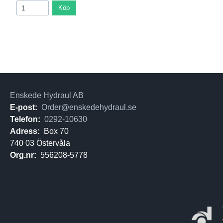
Köp
Enskede Hydraul AB
E-post:
Order@enskedehydraul.se
Telefon:
0292-10630
Adress:
Box 70
740 03 Östervåla
Org.nr:
556208-5778