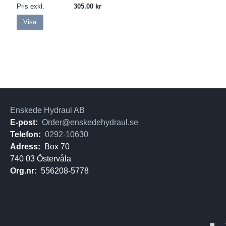
Pris exkl.
305.00
Visa
Enskede Hydraul AB
E-post:
Order@enskedehydraul.se
Telefon:
0292-10630
Adress:
Box 70
740 03 Östervåla
Org.nr:
556208-5778