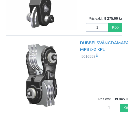
Pris exkl.
9 275.00
Köp
DUBBELSVÄNGDÄMAP
MPB2-2 KPL
5016558
Pris exkl.
39 845.0
Kö