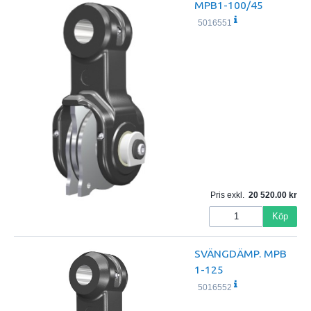
MPB1-100/45
5016551
Pris exkl.
20 520.00
Köp
SVÄNGDÄMP. MPB
1-125
5016552