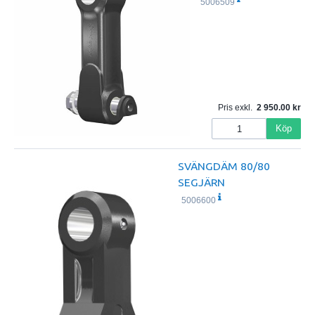
5006509
Pris exkl.
2 950.00
Köp
SVÄNGDÄM 80/80
SEGJÄRN
5006600