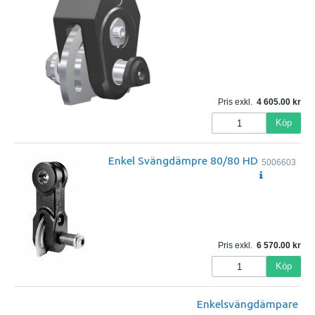
Pris exkl.
4 605.00
Köp
Enkel Svängdämpre 80/80 HD
5006603
Pris exkl.
6 570.00
Köp
Enkelsvängdämpare