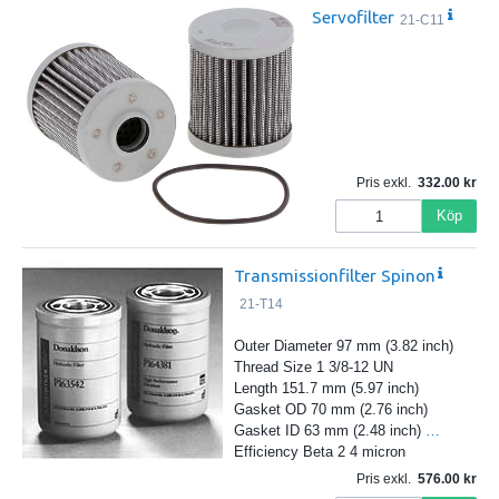
Servofilter
21-C11
Pris exkl.
332.00
Köp
Transmissionfilter Spinon
21-T14
Outer Diameter 97 mm (3.82 inch)
Thread Size 1 3/8-12 UN
Length 151.7 mm (5.97 inch)
Gasket OD 70 mm (2.76 inch)
Gasket ID 63 mm (2.48 inch)
…
Efficiency Beta 2 4 micron
Pris exkl.
576.00