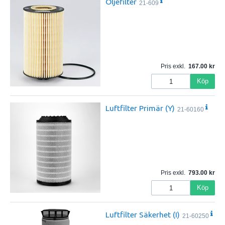
Oljefilter
21-609
Pris exkl.
167.00
Köp
Luftfilter Primär (Y)
21-60160
Pris exkl.
793.00
Köp
Luftfilter Säkerhet (I)
21-60250