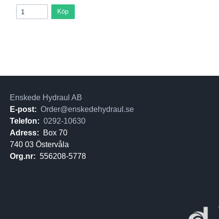
Köp
Enskede Hydraul AB
E-post:
Order@enskedehydraul.se
Telefon:
0292-10630
Adress:
Box 70
740 03 Östervåla
Org.nr:
556208-5778