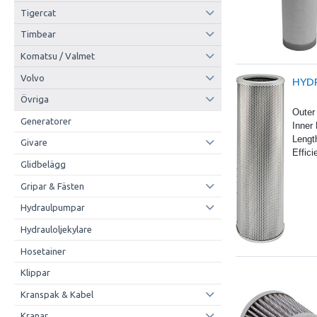
Tigercat
Timbear
Komatsu / Valmet
Volvo
HYDR
Övriga
Outer
Generatorer
Inner
Lengt
Givare
Effic
Glidbelägg
Gripar & Fästen
Hydraulpumpar
Hydrauloljekylare
Hosetainer
Klippar
Kranspak & Kabel
Kranar