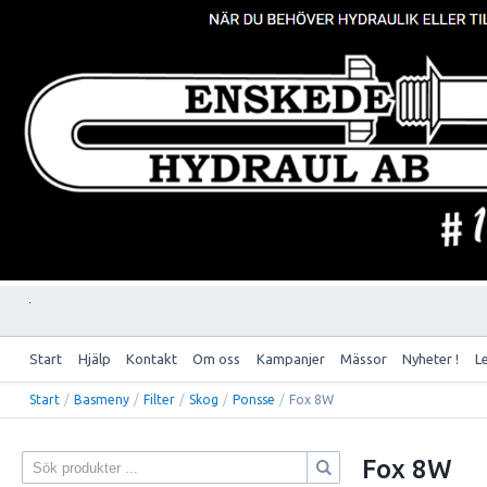
Start
Hjälp
Kontakt
Om oss
Kampanjer
Mässor
Nyheter !
L
Start
/
Basmeny
/
Filter
/
Skog
/
Ponsse
/
Fox 8W
Fox 8W