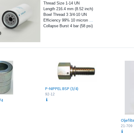
Thread Size 1-14 UN
Length 216.4 mm (8.52 inch)
Bowl Thread 3 3/4-10 UN
Efficiency 99% 10 micron
…
Collapse Burst 4 bar (58 psi)
P-NIPPEL BSP (3/4)
92-12
/4
Oljefilt
21-709