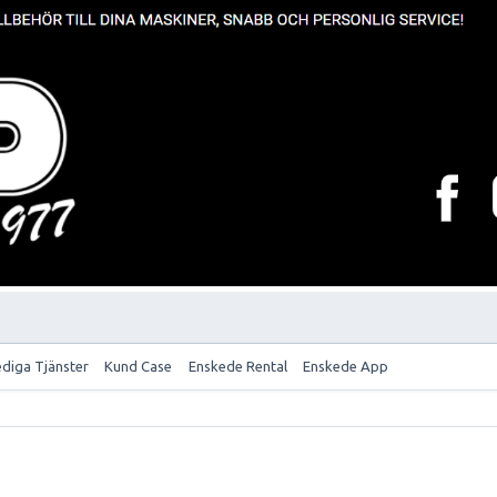
ediga Tjänster
Kund Case
Enskede Rental
Enskede App