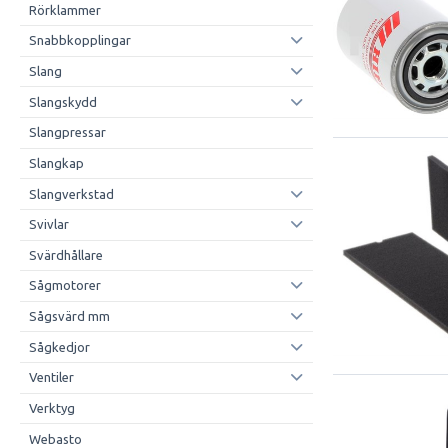
Rörklammer
Snabbkopplingar
Slang
Slangskydd
Slangpressar
Slangkap
Slangverkstad
Svivlar
Svärdhållare
Sågmotorer
Sågsvärd mm
Sågkedjor
Ventiler
Verktyg
Webasto