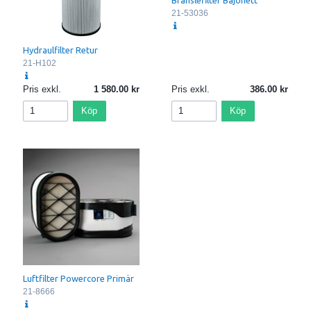
Bränslefilter Bajonett
21-53036
Hydraulfilter Retur
21-H102
Pris exkl.
1 580.00
Pris exkl.
386.00
Köp
Köp
Luftfilter Powercore Primär
21-8666