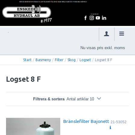
Nu visas pris exkl. moms
Start
/
Basmeny
/
Filter
/
Skog
/
Logset
/
Logset 8 F
Logset 8 F
Filtrera & sortera
Antal artiklar 10
Bränslefilter Bajonett
21-53052