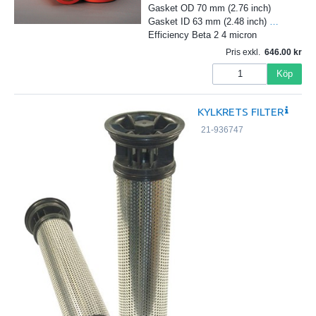
Gasket OD 70 mm (2.76 inch)
Gasket ID 63 mm (2.48 inch)
…
Efficiency Beta 2 4 micron
Pris exkl.
646.00
Köp
KYLKRETS FILTER
21-936747