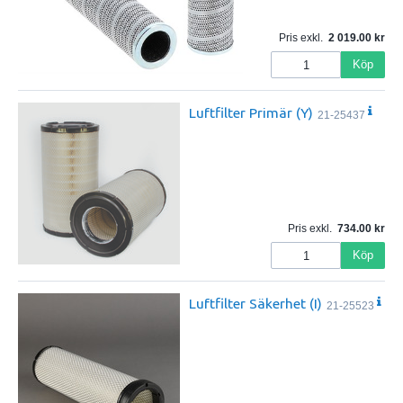
Pris exkl.
2 019.00
Köp
Luftfilter Primär (Y)
21-25437
Pris exkl.
734.00
Köp
Luftfilter Säkerhet (I)
21-25523