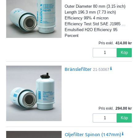
Outer Diameter 80 mm (3.15 inch)
Length 196.3 mm (7.73 inch)
Efficiency 99% 4 micron
Efficiency Test Std SAE J1985
…
Emulsified H2O Efficiency 95
Percent
Pris exkl.
414.00
Köp
Bränslefilter
21-53067
Pris exkl.
294.00
Köp
Oljefilter Spinon (147mm)