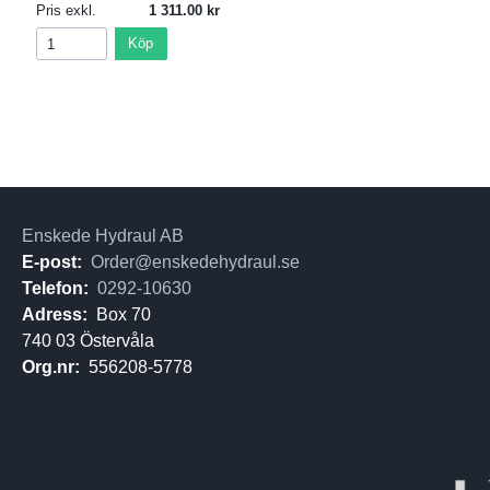
Pris exkl.
1 311.00
Köp
Enskede Hydraul AB
E-post:
Order@enskedehydraul.se
Telefon:
0292-10630
Adress:
Box 70
740 03 Östervåla
Org.nr:
556208-5778