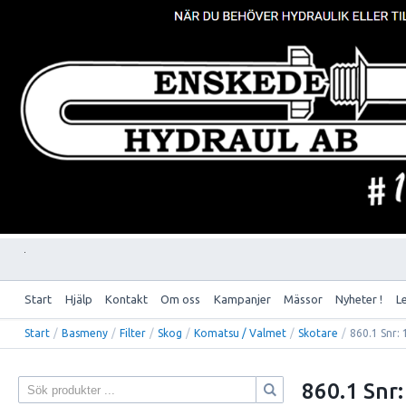
Start
Hjälp
Kontakt
Om oss
Kampanjer
Mässor
Nyheter !
L
Start
/
Basmeny
/
Filter
/
Skog
/
Komatsu / Valmet
/
Skotare
/
860.1 Snr:
860.1 Snr: