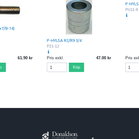
P-HYLS
PU11-8
x7/8-14)
P-HYLSA R2/R9 3/4
P21-12
61.90
Pris exkl.
47.00
Pris exk
p
Köp