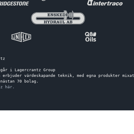
ntz
ngår i Lagercrantz Group 
m erbjuder värdeskapande teknik, med egna produkter mixa
 nästan 70 bolag.
tz här.