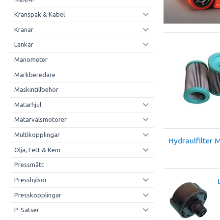
Kranspak & Kabel
Kranar
Länkar
Manometer
Markberedare
Maskintillbehör
Matarhjul
Matarvalsmotorer
Multikopplingar
Hydraulfilter M
Olja, Fett & Kem
Pressmått
Presshylsor
Presskopplingar
P-Satser