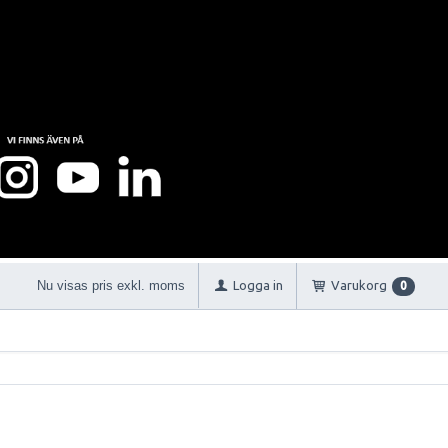
Nu visas pris exkl. moms
Logga in
Varukorg
0