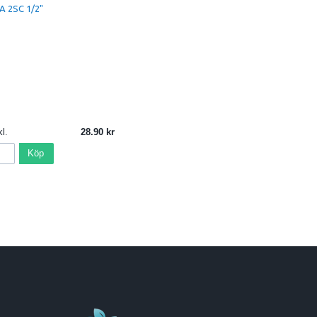
A 2SC 1/2"
l.
28.90
Köp