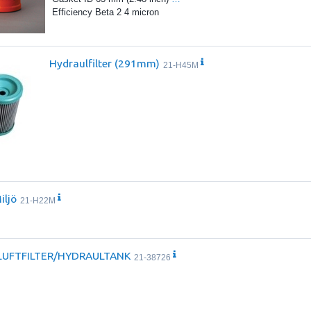
Efficiency Beta 2 4 micron
Hydraulfilter (291mm)
21-H45M
iljö
21-H22M
LUFTFILTER/HYDRAULTANK
21-38726