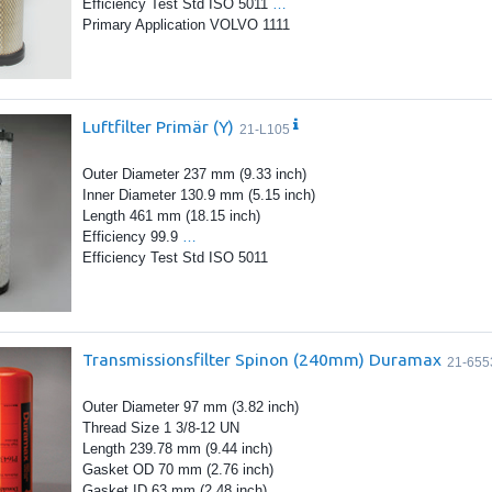
Efficiency Test Std ISO 5011
…
Primary Application VOLVO 1111
Luftfilter Primär (Y)
21-L105
Outer Diameter 237 mm (9.33 inch)
Inner Diameter 130.9 mm (5.15 inch)
Length 461 mm (18.15 inch)
Efficiency 99.9
…
Efficiency Test Std ISO 5011
Transmissionsfilter Spinon (240mm) Duramax
21-655
Outer Diameter 97 mm (3.82 inch)
Thread Size 1 3/8-12 UN
Length 239.78 mm (9.44 inch)
Gasket OD 70 mm (2.76 inch)
Gasket ID 63 mm (2.48 inch)
…