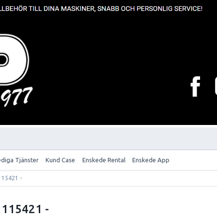
ediga Tjänster
Kund Case
Enskede Rental
Enskede App
 115421 -
 115421 -