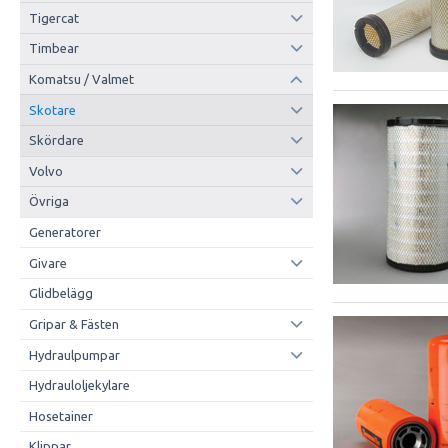
Tigercat
Timbear
Komatsu / Valmet
Skotare
Skördare
Volvo
Övriga
Generatorer
Givare
Glidbelägg
Gripar & Fästen
Hydraulpumpar
Hydrauloljekylare
Hosetainer
Klippar