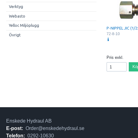
Verktyg
Webasto
Yelloc Miljöplugg
P-NIPPEL JIC (1/2
72-8-10
Övrigt
Pris exkl.
Kö
Enskede Hydraul AB
E-post:
Order@enskedehydraul.se
Telefon:
0292-10630