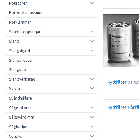
Rotatorer
Rörbocksmaskiner
Rörklammer
Snabbkopplingar
Slang
Slangskydd
Slangpressar
Slangkap
Slangverkstad
Hyttfilter
21-53
Svivlar
Svärdhållare
Hyttfilter Förfi
Sågmotorer
Sågsvärd mm
Sågkedjor
Ventiler