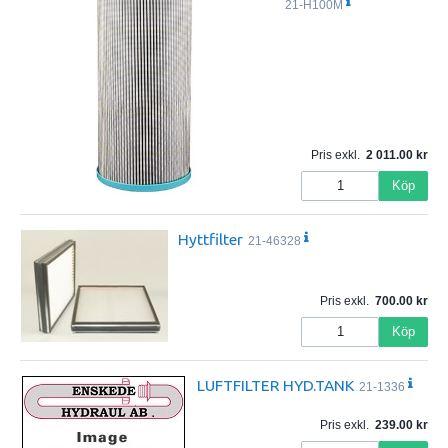
21-H100M
Pris exkl.
2 011.00
Köp
Hyttfilter
21-46328
Pris exkl.
700.00
Köp
LUFTFILTER HYD.TANK
21-1336
Pris exkl.
239.00