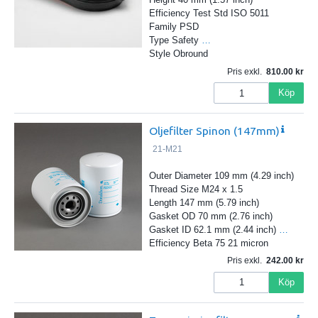
Efficiency Test Std ISO 5011
Family PSD
Type Safety
…
Style Obround
Pris exkl.
810.00
Köp
Oljefilter Spinon (147mm)
21-M21
Outer Diameter 109 mm (4.29 inch)
Thread Size M24 x 1.5
Length 147 mm (5.79 inch)
Gasket OD 70 mm (2.76 inch)
Gasket ID 62.1 mm (2.44 inch)
…
Efficiency Beta 75 21 micron
Pris exkl.
242.00
Köp