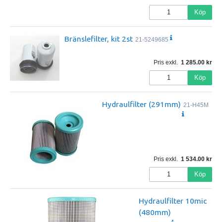
Köp
Bränslefilter, kit 2st
21-5249685
Pris exkl.
1 285.00
Köp
Hydraulfilter (291mm)
21-H45M
Pris exkl.
1 534.00
Köp
Hydraulfilter 10mic
(480mm)