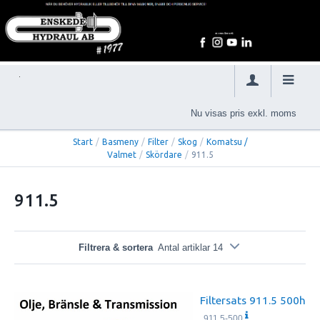
Nu visas pris exkl. moms
Start
/
Basmeny
/
Filter
/
Skog
/
Komatsu /
Valmet
/
Skördare
/
911.5
911.5
Filtrera & sortera
Antal artiklar 14
Filtersats 911.5 500h
911.5-500