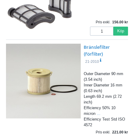
Pris exkl.
156.00
Köp
Bränslefilter
(förfilter)
21-2010
Outer Diameter 90 mm
(3.54 inch)
Inner Diameter 16 mm
(0.63 inch)
Length 69.2 mm (2.72
inch)
Efficiency 50% 10
micron
…
Efficiency Test Std ISO
4572
Pris exkl.
221.00