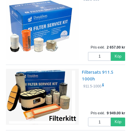
Pris exkl.
2 657.00
Köp
Filtersats 911.5
1000h
911.5-1000
Pris exkl.
9 949.00
Köp