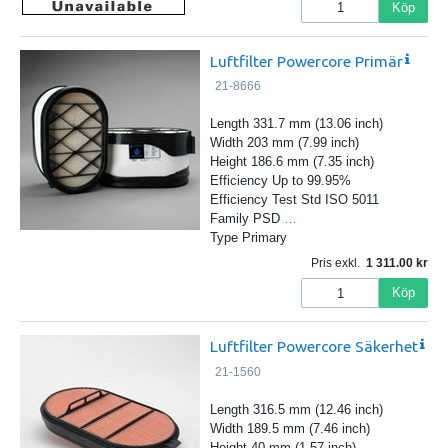
Köp
Luftfilter Powercore Primär
21-8666
Length 331.7 mm (13.06 inch)
Width 203 mm (7.99 inch)
Height 186.6 mm (7.35 inch)
Efficiency Up to 99.95%
Efficiency Test Std ISO 5011
Family PSD
…
Type Primary
Pris exkl.
1 311.00
Köp
Luftfilter Powercore Säkerhet
21-1560
Length 316.5 mm (12.46 inch)
Width 189.5 mm (7.46 inch)
Height 40 mm (1.57 inch)