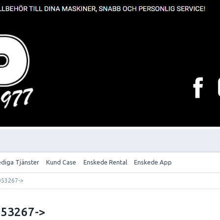
ediga Tjänster
Kund Case
Enskede Rental
Enskede App
053267->
053267->