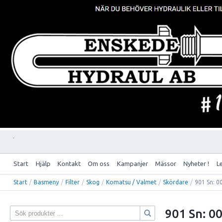
Start
Hjälp
Kontakt
Om oss
Kampanjer
Mässor
Nyheter !
L
Start
/
Basmeny
/
Filter
/
Skog
/
Komatsu / Valmet
/
Skördare
/
901 Sn: 0
901 Sn: 0