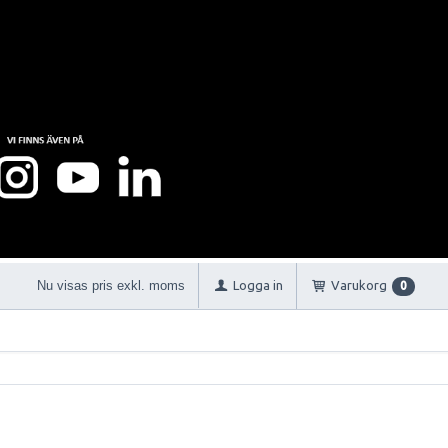
Nu visas pris exkl. moms
Logga in
Varukorg
0