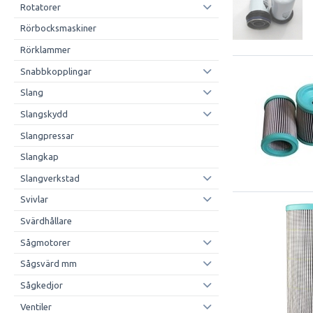
Rotatorer
Rörbocksmaskiner
Rörklammer
Snabbkopplingar
Slang
Slangskydd
Slangpressar
Slangkap
Slangverkstad
Svivlar
Svärdhållare
Sågmotorer
Sågsvärd mm
Sågkedjor
Ventiler