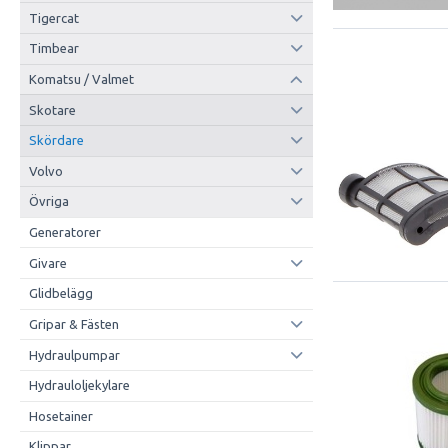
Tigercat
Timbear
Komatsu / Valmet
Skotare
Skördare
Volvo
Övriga
Generatorer
Givare
Glidbelägg
Gripar & Fästen
Hydraulpumpar
Hydrauloljekylare
Hosetainer
Klippar