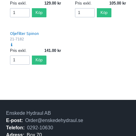
Pris exkl.
129.00
Pris exkl.
105.00
Köp
Köp
Oljefilter Spinon
21-7182
Pris exkl.
141.00
Köp
Enskede Hydraul AB
E-post:
Order@enskedehydraul.se
Telefon:
0292-10630
Adress:
Box 70