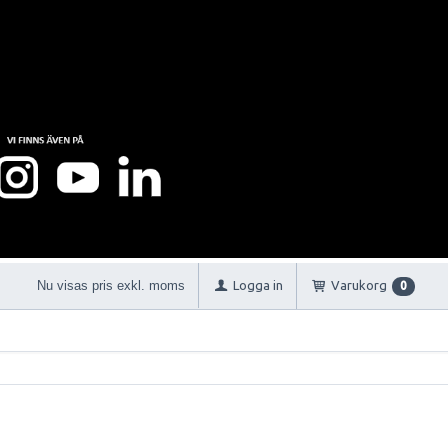
Nu visas pris exkl. moms
Logga in
Varukorg
0