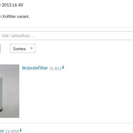
 2013 L6 4V
i Kolfilter variant.
Sortera
Bränslefilter
21-B13
ox
21-4556