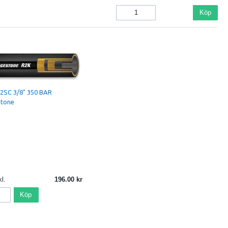
Köp
2SC 3/8" 350 BAR
stone
l.
196.00
Köp