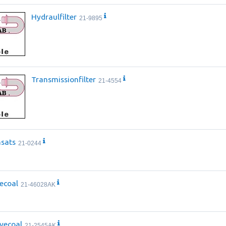
Hydraulfilter
21-9895
Transmissionfilter
21-4554
nsats
21-0244
vecoal
21-46028AK
ivecoal
21-2545AK