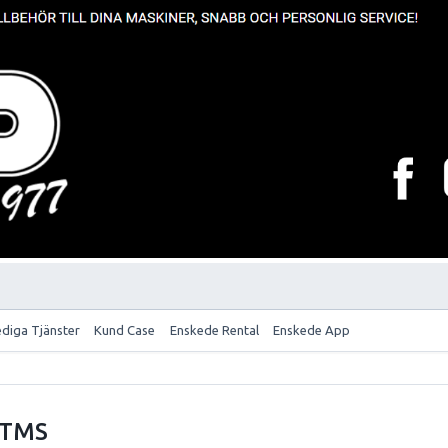
ediga Tjänster
Kund Case
Enskede Rental
Enskede App
 TMS