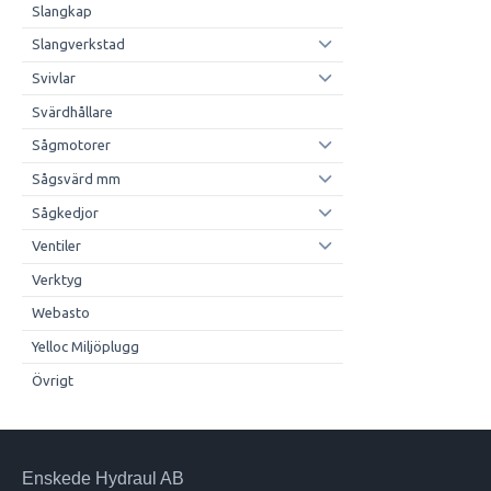
Slangkap
Slangverkstad
Svivlar
Svärdhållare
Sågmotorer
Sågsvärd mm
Sågkedjor
Ventiler
Verktyg
Webasto
Yelloc Miljöplugg
Övrigt
Enskede Hydraul AB