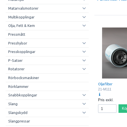
Matarvalsmotorer
Multikopplingar
Olja, Fett & Kem
Pressmått
Presshylsor
Presskopplingar
P-Satser
Rotatorer
Rörbocksmaskiner
Oljefilter
Rörklammer
21-M111
Snabbkopplingar
Pris exkl.
Slang
Kö
Slangskydd
Slangpressar