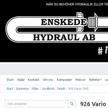
Start
Hjälp
Kontakt
Om oss
Kampanjer
Mässor
Nyheter !
L
Start
/
Basmeny
/
Filter
/
Jordbruk
/
Fendt
/
926 Vario TMS
926 Vario