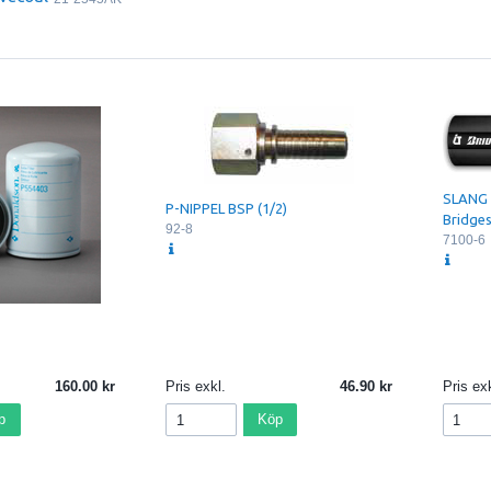
SLANG 
P-NIPPEL BSP (1/2)
Bridge
92-8
7100-6
160.00
Pris exkl.
46.90
Pris exk
p
Köp