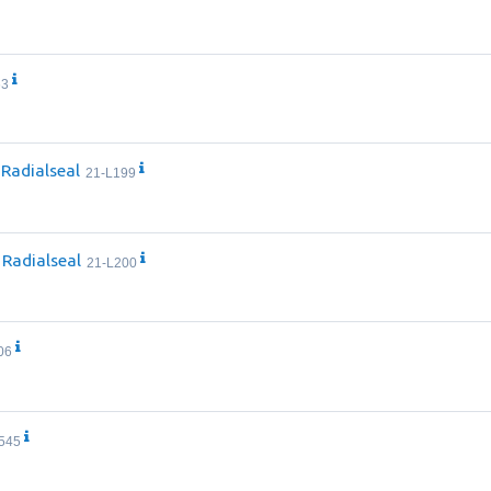
63
r Radialseal
21-L199
r Radialseal
21-L200
06
545