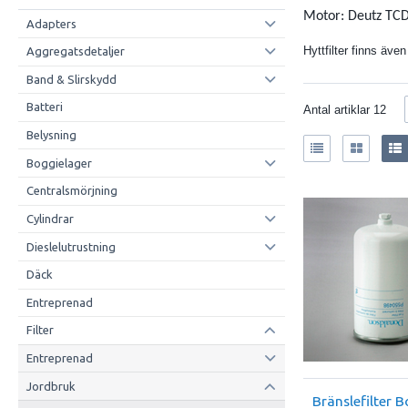
Motor: Deutz TCD
Adapters
Hyttfilter finns även 
Aggregatsdetaljer
Band & Slirskydd
Batteri
Antal artiklar
12
Belysning
Boggielager
Centralsmörjning
Cylindrar
Dieslelutrustning
Däck
Entreprenad
Filter
Entreprenad
Jordbruk
Bränslefilter B