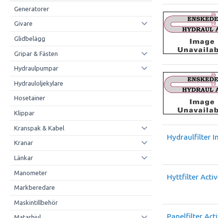
Generatorer
Givare
Glidbelägg
Gripar & Fästen
Hydraulpumpar
Hydrauloljekylare
Hosetainer
Klippar
Kranspak & Kabel
Hydraulfilter I
Kranar
Länkar
Manometer
Hyttfilter Acti
Markberedare
Maskintillbehör
Panelfilter Act
Matarhjul