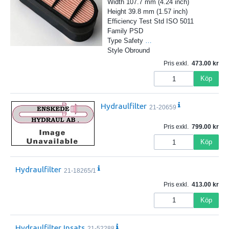
Width 107.7 mm (4.24 inch)
Height 39.8 mm (1.57 inch)
Efficiency Test Std ISO 5011
Family PSD
Type Safety
…
Style Obround
Pris exkl.
473.00
Köp
Hydraulfilter
21-20659
Pris exkl.
799.00
Köp
Hydraulfilter
21-18265/1
Pris exkl.
413.00
Köp
Hydraulfilter Insats
21-52288