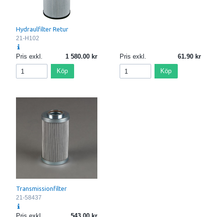
Hydraulfilter Retur
21-H102
Pris exkl.
1 580.00
Pris exkl.
61.90
Köp
Köp
Transmissionfilter
21-58437
Pris exkl.
543.00