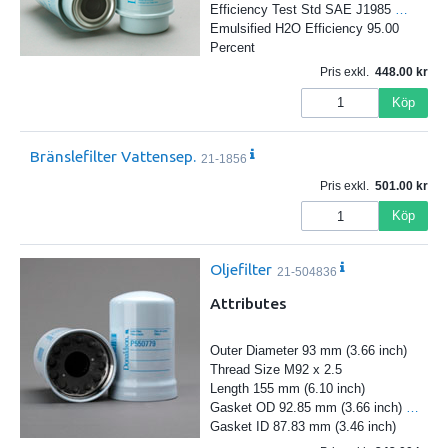
Efficiency Test Std SAE J1985
…
Emulsified H2O Efficiency 95.00
Percent
Pris exkl.
448.00
Köp
Bränslefilter Vattensep.
21-1856
Pris exkl.
501.00
Köp
Oljefilter
21-504836
Attributes
Outer Diameter 93 mm (3.66 inch)
Thread Size M92 x 2.5
Length 155 mm (6.10 inch)
Gasket OD 92.85 mm (3.66 inch)
…
Gasket ID 87.83 mm (3.46 inch)