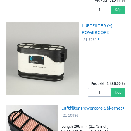
Pris exkl.
242.00
Köp
LUFTFILTER (Y)
POWERCORE
21-7281
Pris exkl.
1 486.00
Köp
Luftfilter Powercore Säkerhet
21-10986
Length 298 mm (11.73 inch)