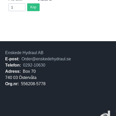
Köp
Enskede Hydraul AB
E-post:
Order@enskedehydraul.se
Telefon:
0292-10630
Adress:
Box 70
740 03 Östervåla
Org.nr:
556208-5778