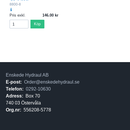
8800-8
Pris exkl.
146.00
Köp
Enskede Hydraul AB
E-post:
Order@enskedehydraul.se
Telefon:
0292-10630
Adress:
Box 70
740 03 Östervåla
Org.nr:
556208-5778