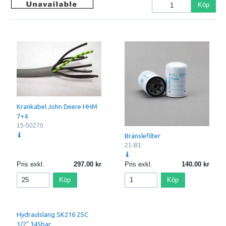
Köp
Krankabel John Deere HHM
7+4
15-50270
Bränslefilter
21-B1
Pris exkl.
297.00
Pris exkl.
140.00
Köp
Köp
Hydraulslang SK216 2SC
1/2" 345bar