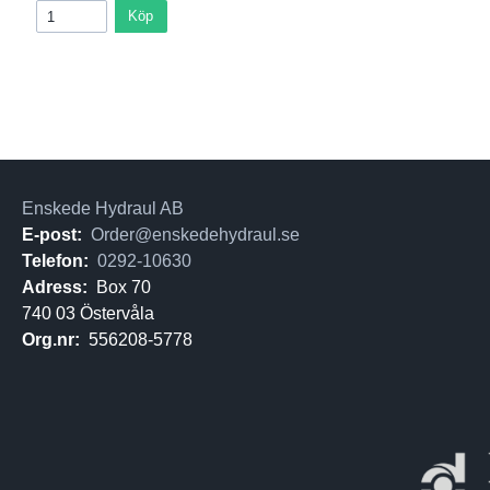
Köp
Enskede Hydraul AB
E-post:
Order@enskedehydraul.se
Telefon:
0292-10630
Adress:
Box 70
740 03 Östervåla
Org.nr:
556208-5778