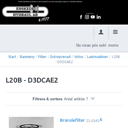
Nu visas pris exkl. moms
Start
/
Basmeny
/
Filter
/
Entreprenad
/
Volvo
/
Lastmaskiner
/
L20B
- D3DCAE2
L20B - D3DCAE2
Filtrera & sortera
Antal artiklar 7
Bränslefilter
21-0345