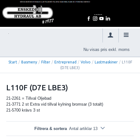
Nu visas pris exkl. moms
Start
/
Basmeny
/
Filter
/
Entreprenad
/
Volvo
/
Lastmaskiner
/
L110F
(D7E LBE3)
L110F (D7E LBE3)
21-2261 = Tillval Oljebad
21-3771 2 st Extra vid tillval kylning bromsar (3 totalt)
21-5700 krävs 3 st
Filtrera & sortera
Antal artiklar 13