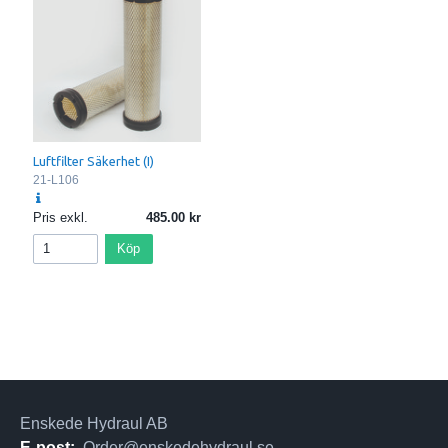
Luftfilter Säkerhet (I)
21-L106
Pris exkl.
485.00
Köp
Enskede Hydraul AB
E-post:
Order@enskedehydraul.se