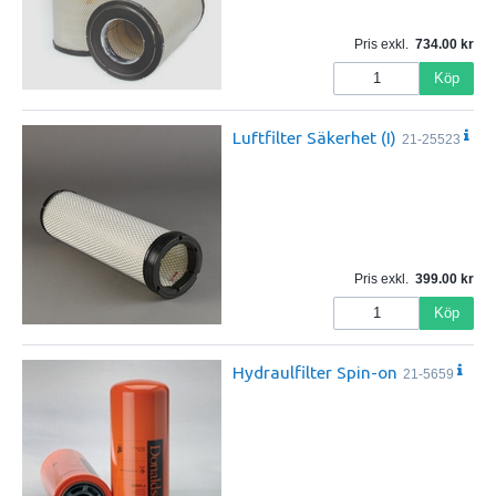
Pris exkl.
734.00
Köp
Luftfilter Säkerhet (I)
21-25523
Pris exkl.
399.00
Köp
Hydraulfilter Spin-on
21-5659