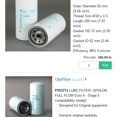
Outer Diameter 93 mm
(3.66 inch)
Thread Size M18 x 1.5
Length 200 mm (7.87
inch)
Gasket OD 72 mm (2.83
inch)
Gasket ID 62 mm (2.44
inch)
…
Efficiency 99% 4 micron
Pris exkl.
366.00
Köp
Oljefilter
21-3771
P553771
LUBE FILTER, SPIN-ON
FULL FLOW Euro 6 - Stage 5
compatability (ready)
Designed for Original equipment
…
Genuine original warranty