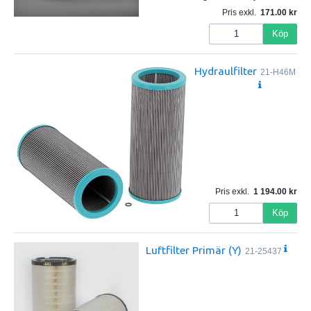
Pris exkl.
171.00
Köp
Hydraulfilter
21-H46M
Pris exkl.
1 194.00
Köp
Luftfilter Primär (Y)
21-25437