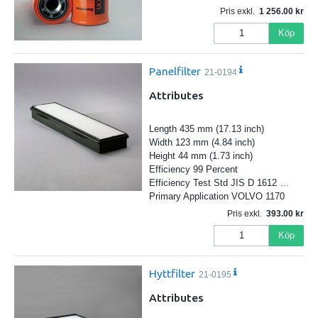
Pris exkl.
1 256.00
Köp
Panelfilter
21-0194
Attributes
Length 435 mm (17.13 inch)
Width 123 mm (4.84 inch)
Height 44 mm (1.73 inch)
Efficiency 99 Percent
Efficiency Test Std JIS D 1612
…
Primary Application VOLVO 1170
Pris exkl.
393.00
Köp
Hyttfilter
21-0195
Attributes