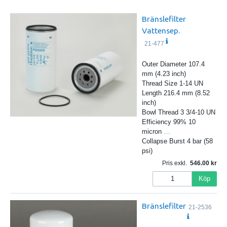
Bränslefilter
Vattensep.
21-477
Outer Diameter 107.4
mm (4.23 inch)
Thread Size 1-14 UN
Length 216.4 mm (8.52
inch)
Bowl Thread 3 3/4-10 UN
Efficiency 99% 10
micron
…
Collapse Burst 4 bar (58
psi)
Pris exkl.
546.00
Köp
Bränslefilter
21-2536