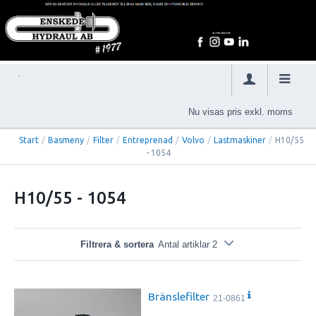
Nu visas pris exkl. moms
Start
/
Basmeny
/
Filter
/
Entreprenad
/
Volvo
/
Lastmaskiner
/
H10/55
- 1054
H10/55 - 1054
Filtrera & sortera
Antal artiklar 2
Bränslefilter
21-0861