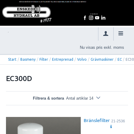
Nu visas pris exkl. moms
Start
/
Basmeny
/
Filter
/
Entreprenad
/
Volvo
/
Grävmaskiner
/
EC
/
EC3
EC300D
Filtrera & sortera
Antal artiklar 14
Bränslefilter
21-2536