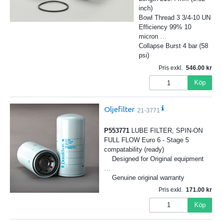
inch)
Bowl Thread 3 3/4-10 UN
Efficiency 99% 10
micron
…
Collapse Burst 4 bar (58
psi)
Pris exkl.
546.00
Köp
Oljefilter
21-3771
P553771
LUBE FILTER, SPIN-ON
FULL FLOW Euro 6 - Stage 5
compatability (ready)
Designed for Original equipment
…
Genuine original warranty
Pris exkl.
171.00
Köp