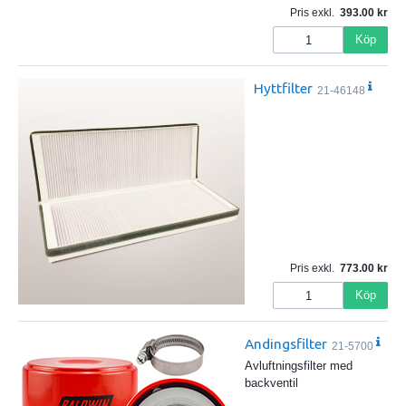
Pris exkl.
393.00
Köp
Hyttfilter
21-46148
Pris exkl.
773.00
Köp
Andingsfilter
21-5700
Avluftningsfilter med
backventil