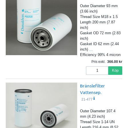
Outer Diameter 93 mm
(3.66 inch)
Thread Size M18 x 1.5
Length 200 mm (7.87
inch)
Gasket OD 72 mm (2.83
inch)
Gasket ID 62 mm (2.44
inch)
…
Efficiency 99% 4 micron
Pris exkl.
366.00
Köp
Bränslefilter
Vattensep.
21-477
Outer Diameter 107.4
mm (4.23 inch)
Thread Size 1-14 UN
Length 216.4 mm (8.52