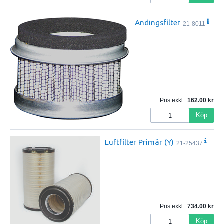
Andingsfilter
21-8011
Pris exkl.
162.00
Köp
Luftfilter Primär (Y)
21-25437
Pris exkl.
734.00
Köp