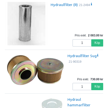
Hydraulfilter (R)
21-2494
Pris exkl.
2 083.00
Köp
Hydraulfilter Sug
21-90319
Pris exkl.
730.00
Köp
Hydraul
hammarfilter