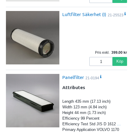
Luftfilter Säkerhet (I)
21-25523
Pris exkl.
399.00
Köp
Panelfilter
21-0194
Attributes
Length 435 mm (17.13 inch)
Width 123 mm (4.84 inch)
Height 44 mm (1.73 inch)
Efficiency 99 Percent
Efficiency Test Std JIS D 1612
…
Primary Application VOLVO 1170