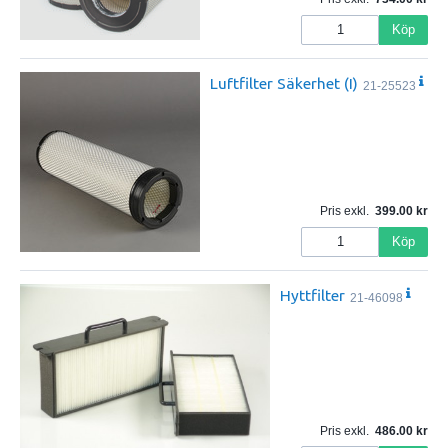
Köp
Luftfilter Säkerhet (I)
21-25523
Pris exkl.
399.00
Köp
Hyttfilter
21-46098
Pris exkl.
486.00