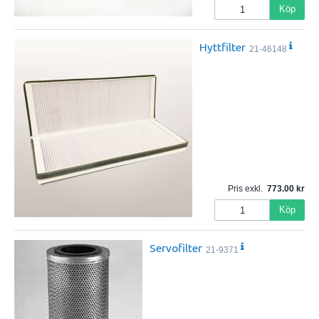
Köp
Hyttfilter
21-46148
Pris exkl.
773.00
Köp
Servofilter
21-9371