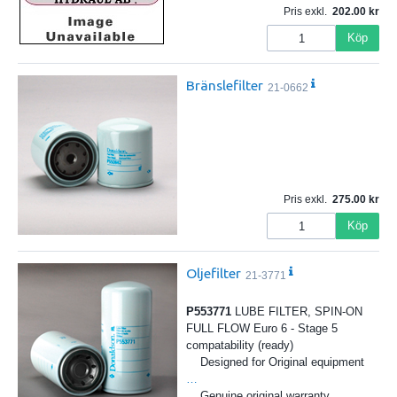
Pris exkl.
202.00
Köp
Bränslefilter
21-0662
Pris exkl.
275.00
Köp
Oljefilter
21-3771
P553771
LUBE FILTER, SPIN-ON
FULL FLOW Euro 6 - Stage 5
compatability (ready)
Designed for Original equipment
…
Genuine original warranty