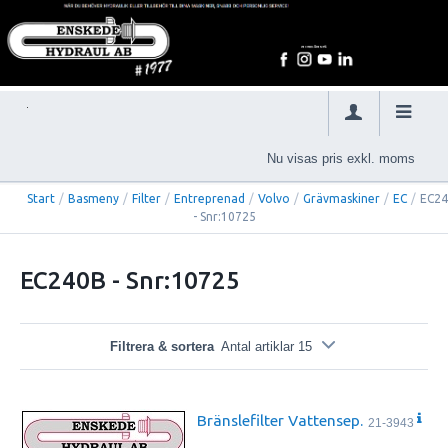
Nu visas pris exkl. moms
Start
/
Basmeny
/
Filter
/
Entreprenad
/
Volvo
/
Grävmaskiner
/
EC
/
EC2
- Snr:10725
EC240B - Snr:10725
Filtrera & sortera
Antal artiklar 15
Bränslefilter Vattensep.
21-3943