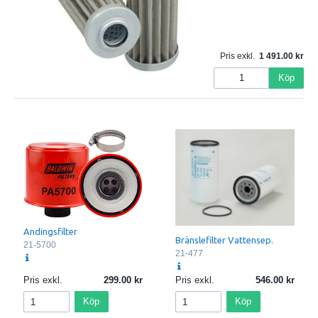
Pris exkl.
1 491.00
Köp
Andingsfilter
Bränslefilter Vattensep.
21-5700
21-477
Pris exkl.
299.00
Pris exkl.
546.00
Köp
Köp