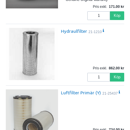
Pris exkl.
171.00
Köp
Hydraulfilter
21-1210
Pris exkl.
862.00
Köp
Luftfilter Primär (Y)
21-25437
Pris exkl.
734.00