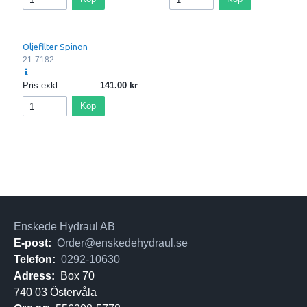
Oljefilter Spinon
21-7182
Pris exkl.
141.00
Köp
Enskede Hydraul AB
E-post:
Order@enskedehydraul.se
Telefon:
0292-10630
Adress:
Box 70
740 03 Östervåla