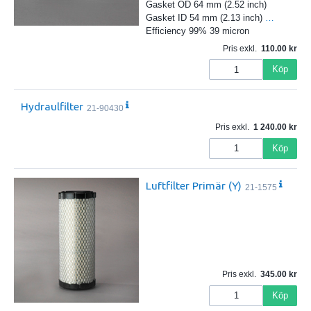
Gasket OD 64 mm (2.52 inch)
Gasket ID 54 mm (2.13 inch)
…
Efficiency 99% 39 micron
Pris exkl.
110.00
Köp
Hydraulfilter
21-90430
Pris exkl.
1 240.00
Köp
Luftfilter Primär (Y)
21-1575
Pris exkl.
345.00
Köp