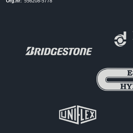
Org.nr:
556208-5778