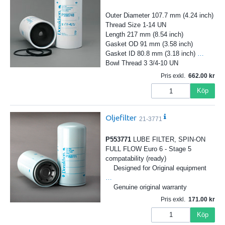
Outer Diameter 107.7 mm (4.24 inch)
Thread Size 1-14 UN
Length 217 mm (8.54 inch)
Gasket OD 91 mm (3.58 inch)
Gasket ID 80.8 mm (3.18 inch)
…
Bowl Thread 3 3/4-10 UN
Pris exkl.
662.00
Köp
Oljefilter
21-3771
P553771
LUBE FILTER, SPIN-ON
FULL FLOW Euro 6 - Stage 5
compatability (ready)
Designed for Original equipment
…
Genuine original warranty
Pris exkl.
171.00
Köp