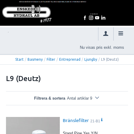
Nu visas pris exkl. moms
Start
/
Basmeny
/
Filter
/
Entreprenad
/
Ljungby
/
L9 (Deutz)
L9 (Deutz)
Filtrera & sortera
Antal artiklar 9
Bränslefilter
21-B1
Stand Pipe Yes Y/N