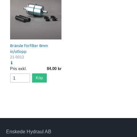
Bränsle förfilter 8mm
in/utlopp
21-0012
Pris exkl.
84.00
Köp
Enskede Hydraul AB