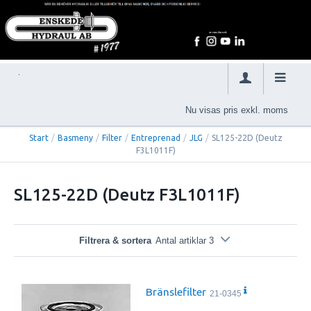
Nu visas pris exkl. moms
Start
/
Basmeny
/
Filter
/
Entreprenad
/
JLG
/
SL125-22D (Deutz
F3L1011F)
SL125-22D (Deutz F3L1011F)
Filtrera & sortera
Antal artiklar 3
Bränslefilter
21-0345