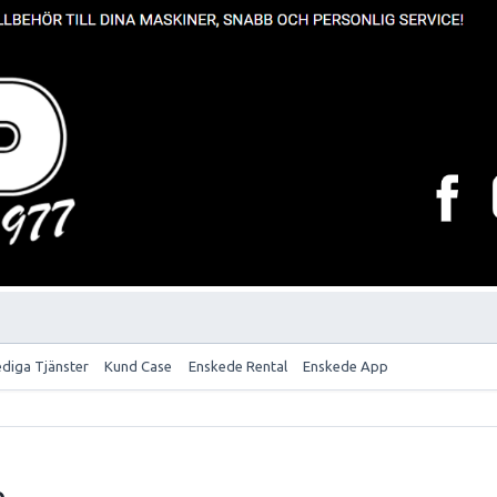
ediga Tjänster
Kund Case
Enskede Rental
Enskede App
o