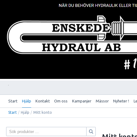
Start
Hjälp
Kontakt
Om oss
Kampanjer
Mässor
Nyheter !
L
Start
/
Hjälp
/
Mitt konto
Mitt kont