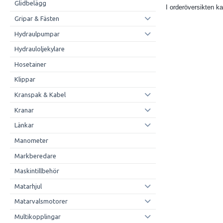
Glidbelägg
I orderöversikten ka
Gripar & Fästen
Hydraulpumpar
Hydrauloljekylare
Hosetainer
Klippar
Kranspak & Kabel
Kranar
Länkar
Manometer
Markberedare
Maskintillbehör
Matarhjul
Matarvalsmotorer
Multikopplingar