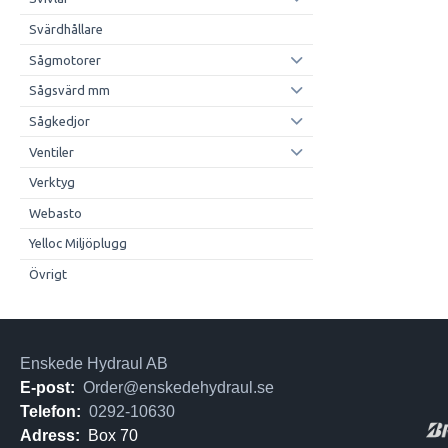
Svärdhållare
Sågmotorer
Sågsvärd mm
Sågkedjor
Ventiler
Verktyg
Webasto
Yelloc Miljöplugg
Övrigt
Enskede Hydraul AB
E-post:
Order@enskedehydraul.se
Telefon:
0292-10630
Adress:
Box 70