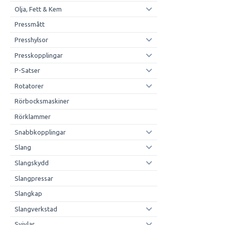
Olja, Fett & Kem
Pressmått
Presshylsor
Presskopplingar
P-Satser
Rotatorer
Rörbocksmaskiner
Rörklammer
Snabbkopplingar
Slang
Slangskydd
Slangpressar
Slangkap
Slangverkstad
Svivlar