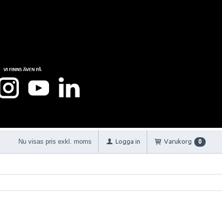
Nu visas pris exkl. moms
Logga in
Varukorg
0