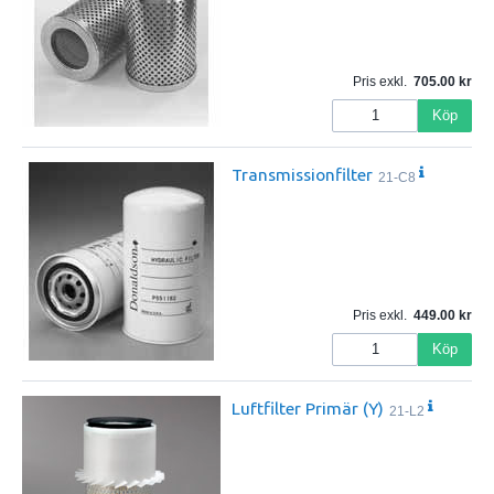
Pris exkl.
705.00
Köp
Transmissionfilter
21-C8
Pris exkl.
449.00
Köp
Luftfilter Primär (Y)
21-L2