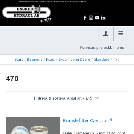
Nu visas pris exkl. moms
Start
/
Basmeny
/
Filter
/
Skog
/
John Deere
/
Skördare
/
470
470
Filtrera & sortera
Antal artiklar 5
Bränslefilter Cav
21-B2
Outer Diameter 87.5 mm (3.44 inch)