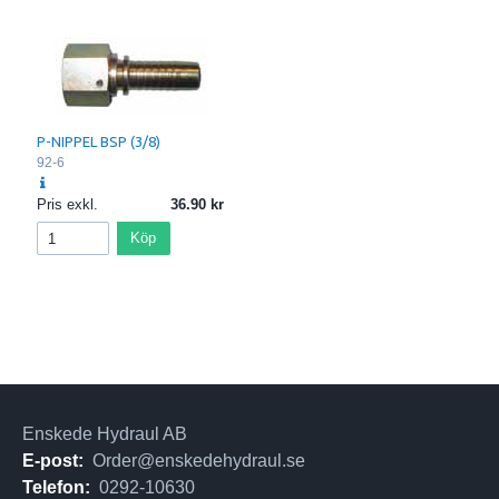
P-NIPPEL BSP (3/8)
92-6
Pris exkl.
36.90
Köp
Enskede Hydraul AB
E-post:
Order@enskedehydraul.se
Telefon:
0292-10630