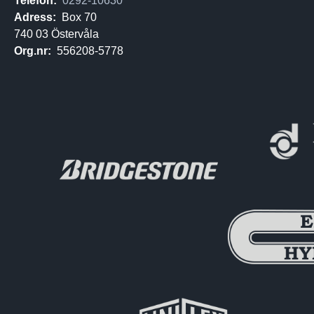
Telefon:
0292-10630
Adress:
Box 70
740 03 Östervåla
Org.nr:
556208-5778