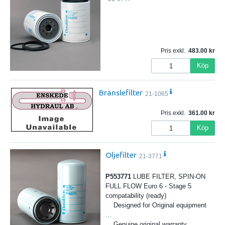
Pris exkl.
483.00
Köp
Bränslefilter
21-1065
Pris exkl.
361.00
Köp
Oljefilter
21-3771
P553771
LUBE FILTER, SPIN-ON
FULL FLOW Euro 6 - Stage 5
compatability (ready)
Designed for Original equipment
…
Genuine original warranty