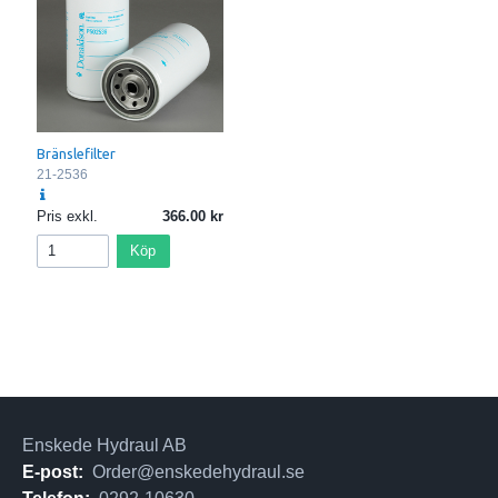
Bränslefilter
21-2536
Pris exkl.
366.00
Köp
Enskede Hydraul AB
E-post:
Order@enskedehydraul.se