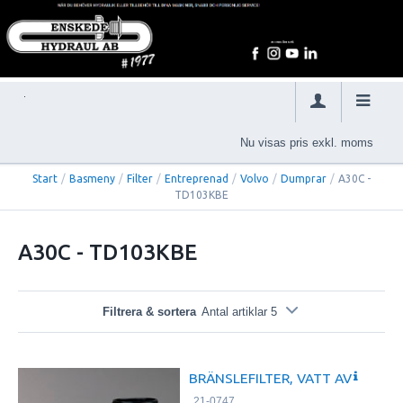
Nu visas pris exkl. moms
Start
/
Basmeny
/
Filter
/
Entreprenad
/
Volvo
/
Dumprar
/
A30C -
TD103KBE
A30C - TD103KBE
Filtrera & sortera
Antal artiklar 5
BRÄNSLEFILTER, VATT AV
21-0747