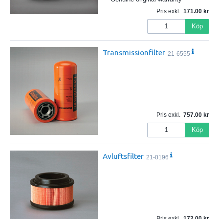
Pris exkl.
171.00
Köp
Transmissionfilter
21-6555
Pris exkl.
757.00
Köp
Avluftsfilter
21-0196
Pris exkl.
172.00