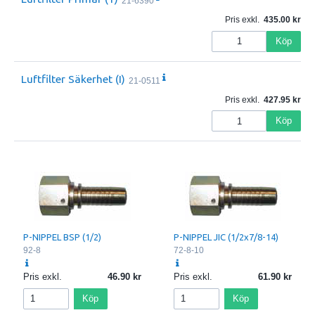
21-6390
Pris exkl.
435.00
Köp
Luftfilter Säkerhet (I)
21-0511
Pris exkl.
427.95
Köp
P-NIPPEL BSP (1/2)
P-NIPPEL JIC (1/2x7/8-14)
92-8
72-8-10
Pris exkl.
46.90
Pris exkl.
61.90
Köp
Köp