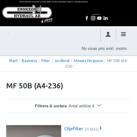
Nu visas pris exkl. moms
Start
/
Basmeny
/
Filter
/
Jordbruk
/
Massey Ferguson
/
MF 50B (A4-
236)
MF 50B (A4-236)
Filtrera & sortera
Antal artiklar 4
Oljefilter
21-M111