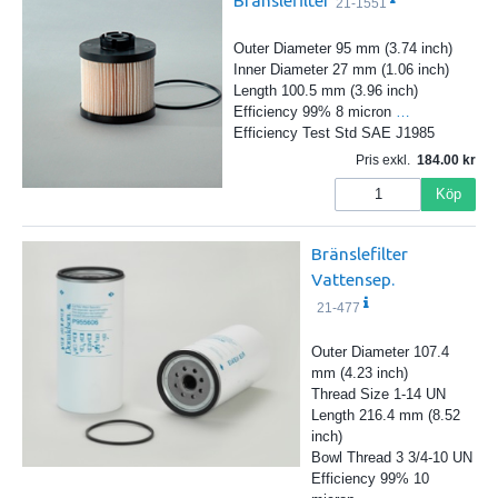
Bränslefilter
21-1551
Outer Diameter 95 mm (3.74 inch)
Inner Diameter 27 mm (1.06 inch)
Length 100.5 mm (3.96 inch)
Efficiency 99% 8 micron
…
Efficiency Test Std SAE J1985
Pris exkl.
184.00
Köp
Bränslefilter
Vattensep.
21-477
Outer Diameter 107.4
mm (4.23 inch)
Thread Size 1-14 UN
Length 216.4 mm (8.52
inch)
Bowl Thread 3 3/4-10 UN
Efficiency 99% 10