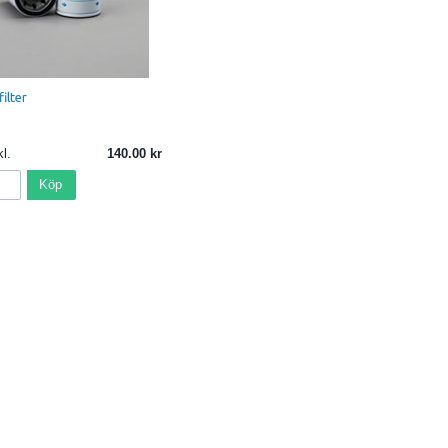
ilter
l.
140.00
Köp