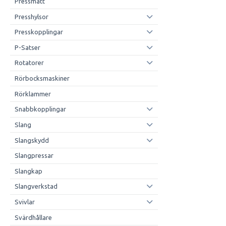
Pressmått
Presshylsor
Presskopplingar
P-Satser
Rotatorer
Rörbocksmaskiner
Rörklammer
Snabbkopplingar
Slang
Slangskydd
Slangpressar
Slangkap
Slangverkstad
Svivlar
Svärdhållare