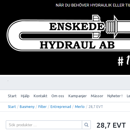
Start
Hjälp
Kontakt
Om oss
Kampanjer
Mässor
Nyheter !
L
Start
/
Basmeny
/
Filter
/
Entreprenad
/
Merlo
/
28,7 EVT
28,7 EVT