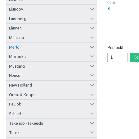
92-8
Ljungby
Lundberg
Lännen
Manitou
Merlo
Pris exkl.
Morooka
Kö
Mustang
Neuson
New Holland
Oren. & Koppel
Pel job
Schaeff
Take job -Takeuchi
Terex