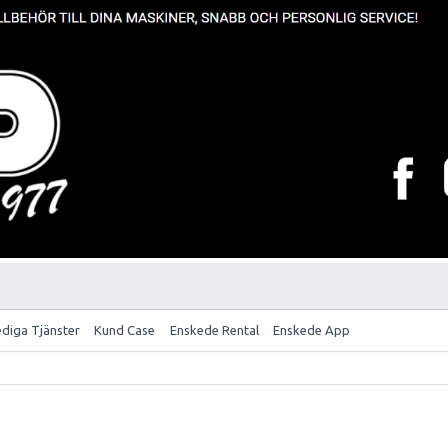
ediga Tjänster
Kund Case
Enskede Rental
Enskede App