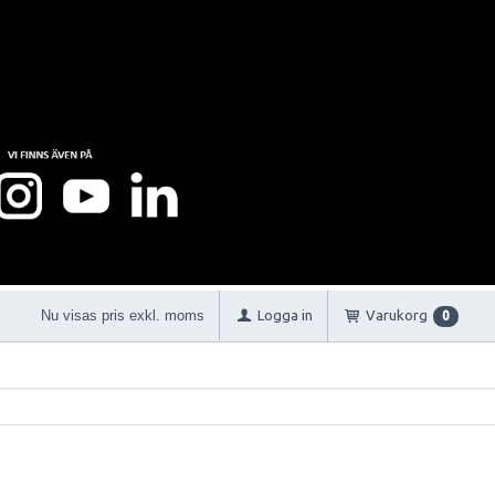
Nu visas pris exkl. moms
Logga in
Varukorg
0