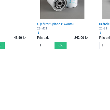
Oljefilter Spinon (147mm)
Bränslef
21-M21
21-B1
46.90
Pris exkl.
242.00
Pris exk
p
Köp