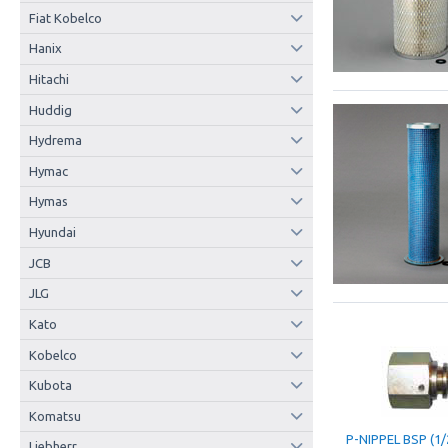
Fiat Kobelco
Hanix
Hitachi
Huddig
Hydrema
Hymac
Hymas
Hyundai
JCB
JLG
Kato
Kobelco
Kubota
Komatsu
P-NIPPEL BSP (1/
Liebherr