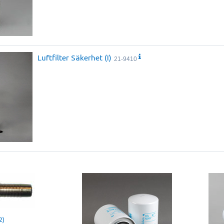
Luftfilter Säkerhet (I)
21-9410
2)